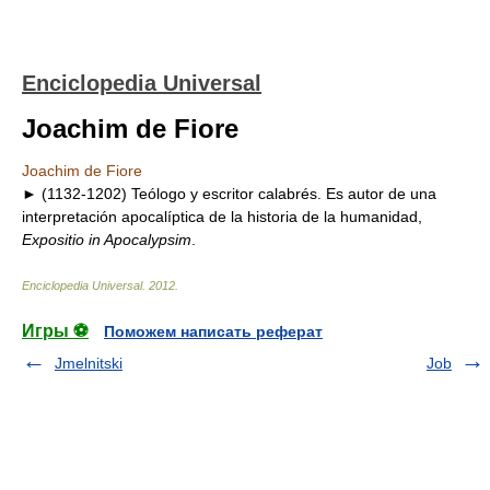
Enciclopedia Universal
Joachim de Fiore
Joachim de Fiore
► (1132-1202) Teólogo y escritor calabrés. Es autor de una
interpretación apocalíptica de la historia de la humanidad,
Expositio in Apocalypsim
.
Enciclopedia Universal
.
2012
.
Игры ⚽
Поможем написать реферат
Jmelnitski
Job