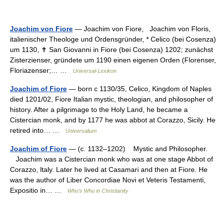
Joachim von Fiore
— Joachim von Fiore, Joachim von Floris,
italienischer Theologe und Ordensgründer, * Celico (bei Cosenza)
um 1130, ✝ San Giovanni in Fiore (bei Cosenza) 1202; zunächst
Zisterzienser, gründete um 1190 einen eigenen Orden (Florenser,
Floriazenser;… …
Universal-Lexikon
Joachim of Fiore
— born с 1130/35, Celico, Kingdom of Naples
died 1201/02, Fiore Italian mystic, theologian, and philosopher of
history. After a pilgrimage to the Holy Land, he became a
Cistercian monk, and by 1177 he was abbot at Corazzo, Sicily. He
retired into… …
Universalium
Joachim of Fiore
— (c. 1132–1202) Mystic and Philosopher.
Joachim was a Cistercian monk who was at one stage Abbot of
Corazzo, ltaly. Later he lived at Casamari and then at Fiore. He
was the author of Liber Concordiae Novi et Veteris Testamenti,
Expositio in… …
Who’s Who in Christianity