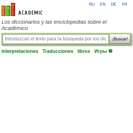
RU
EN
DE
FR
es-academic.com
Los diccionarios y las enciclopedias sobre el
Académico
¡Buscar!
interpretaciones
Traducciones
libros
Игры ⚽