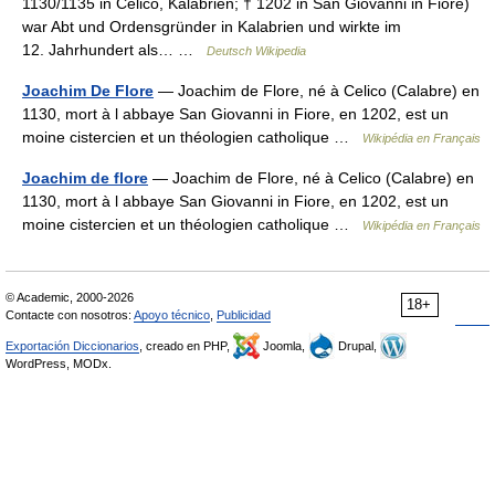
1130/1135 in Celico, Kalabrien; † 1202 in San Giovanni in Fiore)
war Abt und Ordensgründer in Kalabrien und wirkte im
12. Jahrhundert als… …
Deutsch Wikipedia
Joachim De Flore
— Joachim de Flore, né à Celico (Calabre) en
1130, mort à l abbaye San Giovanni in Fiore, en 1202, est un
moine cistercien et un théologien catholique …
Wikipédia en Français
Joachim de flore
— Joachim de Flore, né à Celico (Calabre) en
1130, mort à l abbaye San Giovanni in Fiore, en 1202, est un
moine cistercien et un théologien catholique …
Wikipédia en Français
© Academic, 2000-2026
18+
Contacte con nosotros:
Apoyo técnico
,
Publicidad
Exportación Diccionarios
, creado en PHP,
Joomla,
Drupal,
WordPress, MODx.