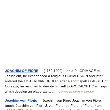
JOACHIM OF FIORE
— (1132 1202) on a PILGRIMAGE to
Jerusalem, he experienced a religious CONVERSION and later
entered the CISTERCIAN ORDER. After a short spell as ABBOT of
Corazzo, he resigned to devote himself to APOCALYPTIC writings
which develop an elaborate… …
Concise dictionary of Religion
Joachim von Floris
— Joachim von Fiore Joachim von Fiore
(auch: Joachim von Fiori, J. von Flore, de Flore, of Flora; * um